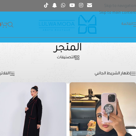
Skip to navigation
Skip to main content
القائمة
المتجر
التصنيفات
الرئيسية
»
المتجر
عرض 25–36 من أصل 558 نتيجة
إظهار الشريط الجانبي
الفلاتر