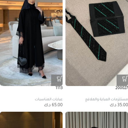
1113
200027
مستلزمات العباية والملافع
عبايات المناسبات
35.00
د.ك
65.00
د.ك