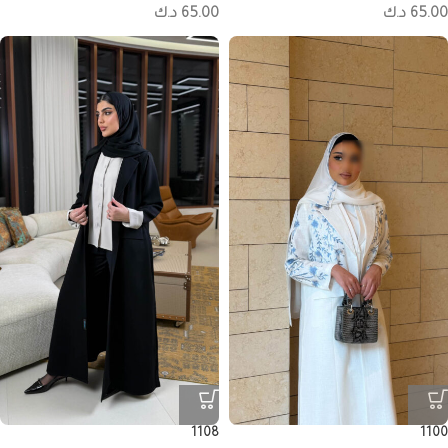
65.00
د.ك
65.00
د.ك
1108
1100