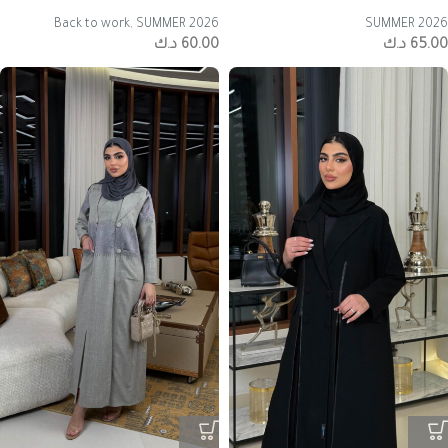
Back to work
,
SUMMER 2026
SUMMER 2026
65.00
د.ك
60.00
د.ك