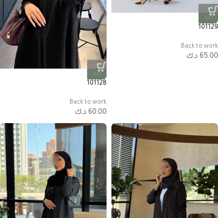
جديد
101129
Back to work
65.00
د.ك
جديد
101128
Back to work
60.00
د.ك