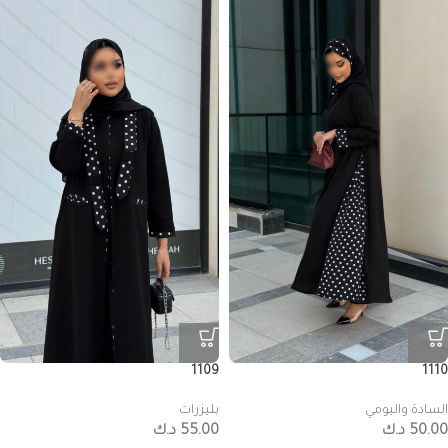
1109
1110
السادة واليومي
بليزرات
50.00
د.ك
55.00
د.ك