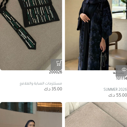
200026
بيعت كلها
101114
مستلزمات العباية والملافع
35.00
د.ك
SUMMER 2026
55.00
د.ك