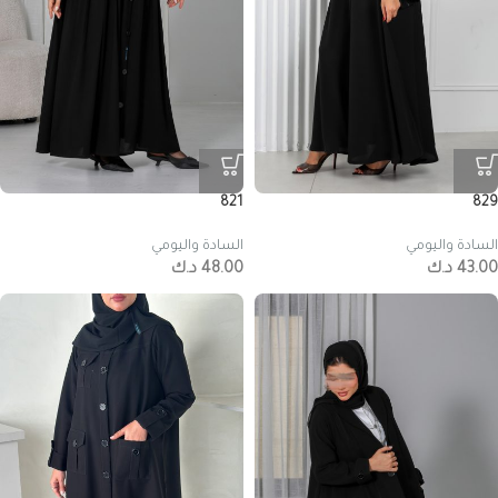
821
829
السادة واليومي
السادة واليومي
43.00
د.ك
48.00
د.ك