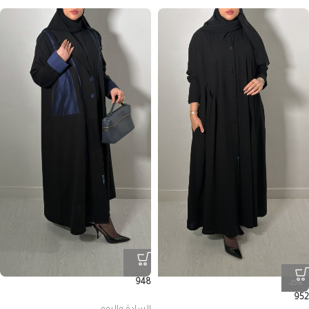
948
-25%
952