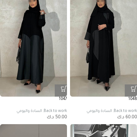
1047
1048
Back to work
,
السادة واليومي
Back to work
,
السادة واليومي
60.00
د.ك
50.00
د.ك