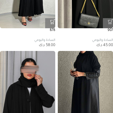
878
907
السادة واليومي
السادة واليومي
45.00
د.ك
58.00
د.ك