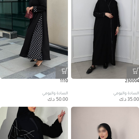
1110
230004
السادة واليومي
السادة واليومي
35.00
د.ك
50.00
د.ك