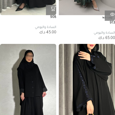
908
بيعت كلها
913
السادة واليومي
45.00
د.ك
السادة واليومي
65.00
د.ك