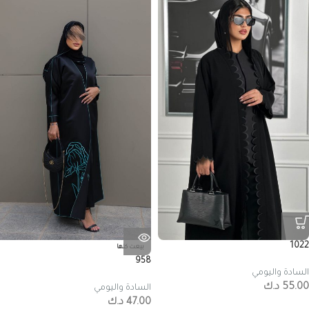
1022
بيعت كلها
958
السادة واليومي
55.00
د.ك
السادة واليومي
47.00
د.ك