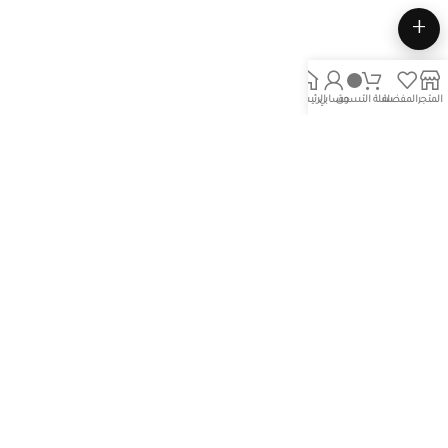
+
المتجر
المفضلة
سلة التسوق
حسابي
الرئيسية
774
793
السادة واليومي
السادة واليومي
55.00
د.ك
40.00
د.ك