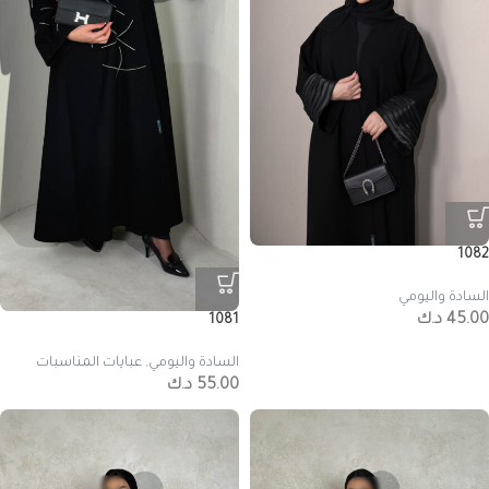
1082
السادة واليومي
45.00
د.ك
1081
السادة واليومي
,
عبايات المناسبات
55.00
د.ك