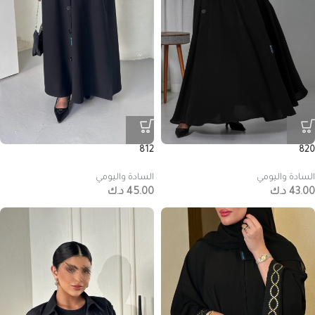
812
820
السادة واليومي
السادة واليومي
43.00
د.ك
45.00
د.ك