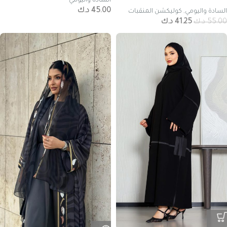
السادة واليومي
45.00
د.ك
السادة واليومي
,
كوليكشن المنقبات
55.00
د.ك
41.25
د.ك