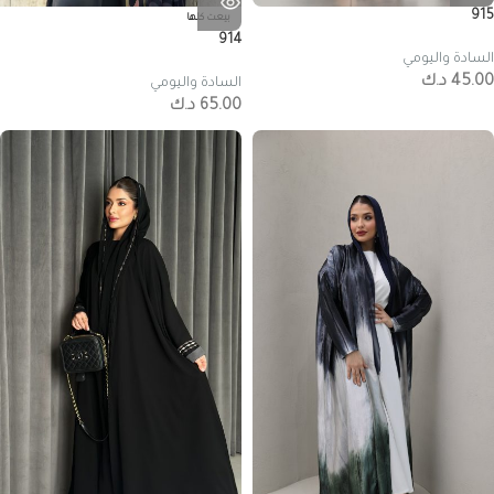
915
بيعت كلها
914
السادة واليومي
45.00
د.ك
السادة واليومي
65.00
د.ك