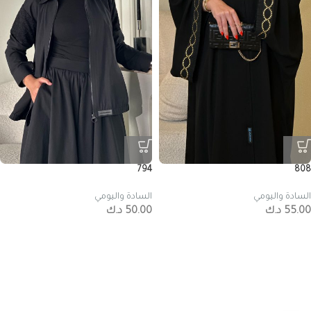
794
808
السادة واليومي
السادة واليومي
55.00
د.ك
50.00
د.ك