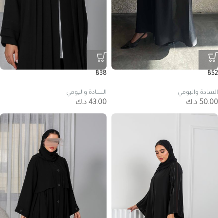
838
852
السادة واليومي
السادة واليومي
50.00
د.ك
43.00
د.ك