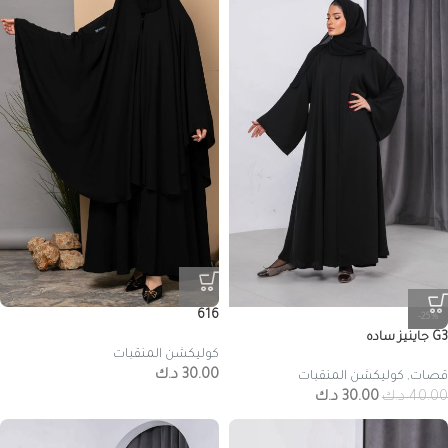
616
-25%
G3 جاينيز ساده
كوليكشن المنقبات
30.00
د.ك
قصات
,
كوليكشن المنقبات
40.00
د.ك
30.00
د.ك