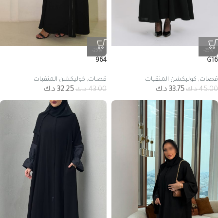
-25%
-25%
964
G16
قصات
,
كوليكشن المنقبات
قصات
,
كوليكشن المنقبات
45.00
د.ك
33.75
د.ك
43.00
د.ك
32.25
د.ك