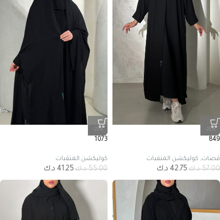
-25%
-25%
1073
849
قصات
,
كوليكشن المنقبات
كوليكشن المنقبات
57.00
د.ك
42.75
د.ك
55.00
د.ك
41.25
د.ك