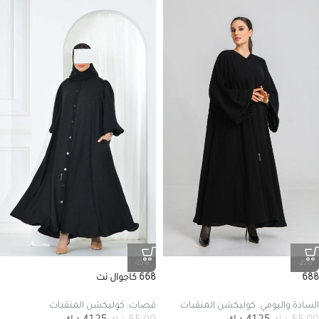
-25%
-25%
688
668 كاجوال نت
السادة واليومي
,
كوليكشن المنقبات
قصات
,
كوليكشن المنقبات