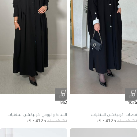
-25%
-25%
952
1026
قصات
,
كوليكشن المنقبات
السادة واليومي
,
كوليكشن المنقبات
55.00
د.ك
41.25
د.ك
55.00
د.ك
41.25
د.ك