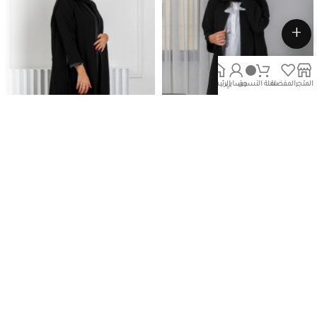
+
المتجر
المفضلة
سلة التسوق
حسابي
الرئيسية
828
822
بليزرات
بليزرات
50.00
د.ك
65.00
د.ك
جميع الحقوق محفوظة لـ لولواه مودا 2025