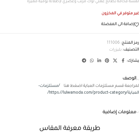
لمسة فخامة بطابع عملي لوك مرتب وعصري لإطلالة يومية مميزة
غير متوفر في المخزون
إضافة الى المفضلة
رمز المنتج:
111006
التصنيف:
بليزرات
يشارك:
الوصف
لمراجعة قسم مستلزمات العباية اضغط هنا
/مستلزمات-
العباية/https://lulwamoda.com/product-category/
معلومات إضافية
طريقة معرفة المقاس