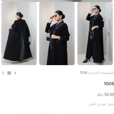
الرئيسية
»
المتجر
»
1006
1006
50.00
د.ك
بليزر “مودرن تاتش”