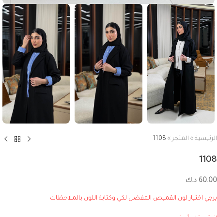
الرئيسية
»
المتجر
»
1108
1108
60.00
د.ك
يرجي اختيار لون القميص المفضل لكي وكتابة اللون بالملاحظات