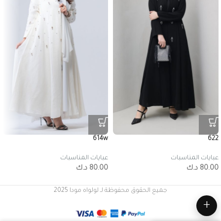
614w
622
عبايات المناسبات
عبايات المناسبات
80.00
د.ك
80.00
د.ك
جميع الحقوق محفوظة لـ لولواه مودا 2025
+