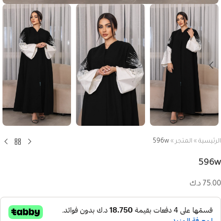
الرئيسية
»
المتجر
»
596w
596w
75.00
د.ك