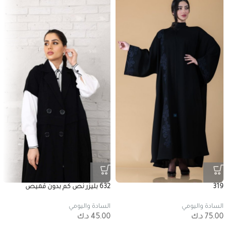
319
632 بليزر نص كم بدون قميص
السادة واليومي
السادة واليومي
75.00
د.ك
45.00
د.ك