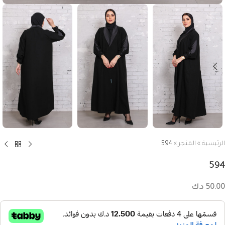
الرئيسية
»
المتجر
»
594
594
50.00
د.ك