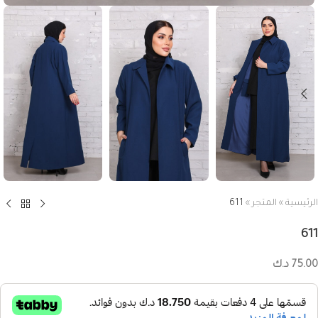
الرئيسية
»
المتجر
»
611
611
75.00
د.ك