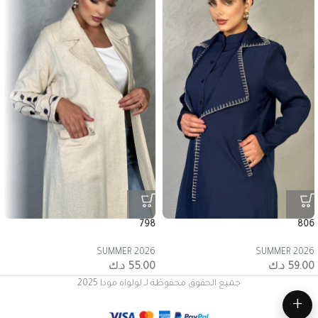
798
806
SUMMER 2026
SUMMER 2026
59.00
د.ك
55.00
د.ك
جميع الحقوق محفوظة لـ لولواه مودا 2025
+