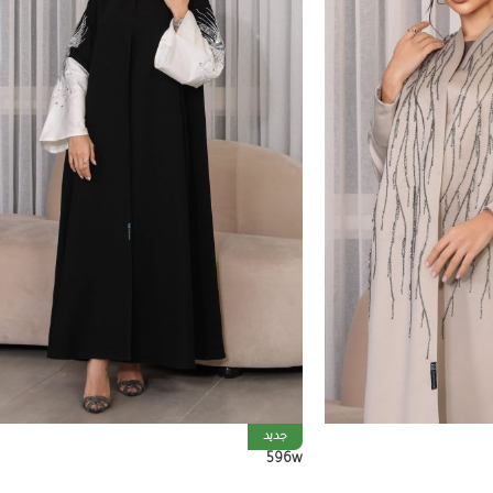
جديد
596w