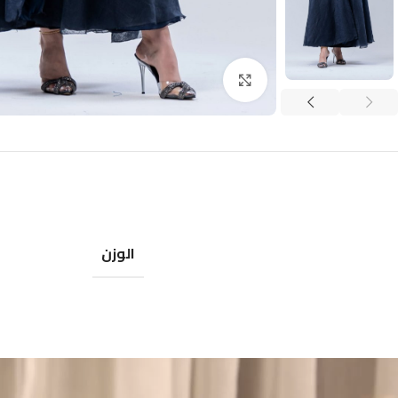
اضغط للتكبير
الوزن
شغل
لفيديو