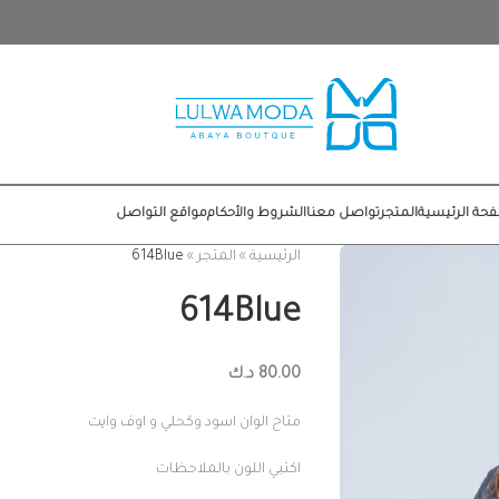
حة الرئيسية
المتجر
تواصل معنا
الشروط والأحكام
مواقع التواصل
الرئيسية
»
المتجر
»
614Blue
614Blue
80.00
د.ك
متاح الوان اسود وكحلي و اوف وايت
اكتبي اللون بالملاحظات