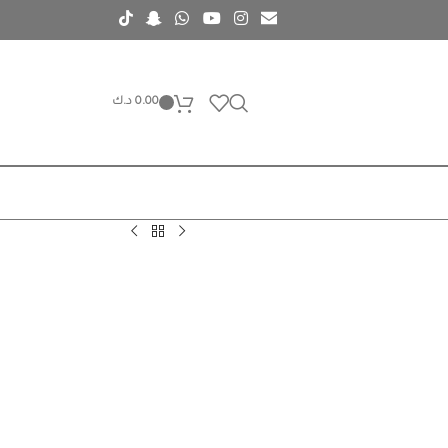
0.00
د.ك