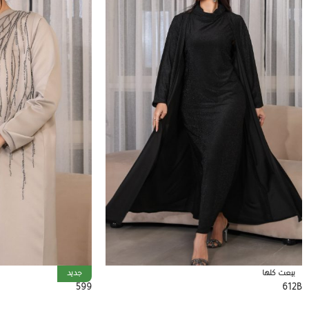
بيعت كلها
جديد
599
612B