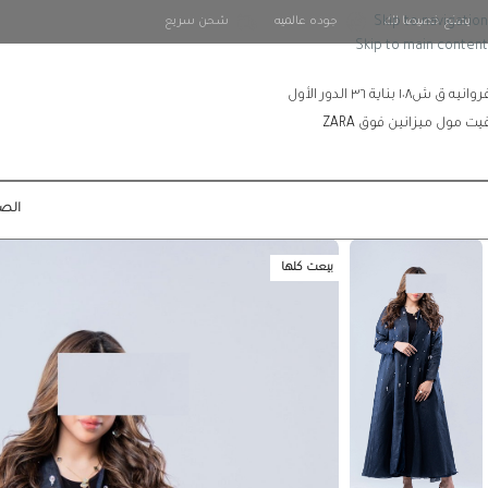
يصنع خصيصا لك
Skip to navigation
جوده عالميه
شحن سريع
Skip to main content
انيه ق ش١٠٨ بناية ٣٦ الدور الأول
قيت مول ميزانين فوق ZARA
الصف
بيعت كلها