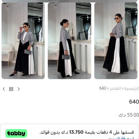
الرئيسية
»
المتجر
»
640
640
55.00
د.ك