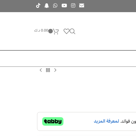
0.00
د.ك