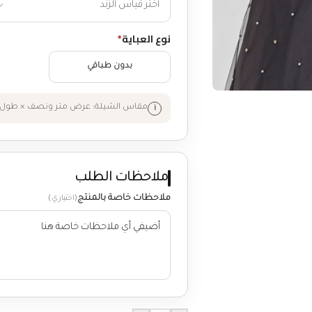
نوع العباية
*
بدون طباقي
مقاس الشيلة: عرض متر ونصف × طول 
ملاحظات الطلب
ملاحظات خاصة بالمنتج
(اختياري)