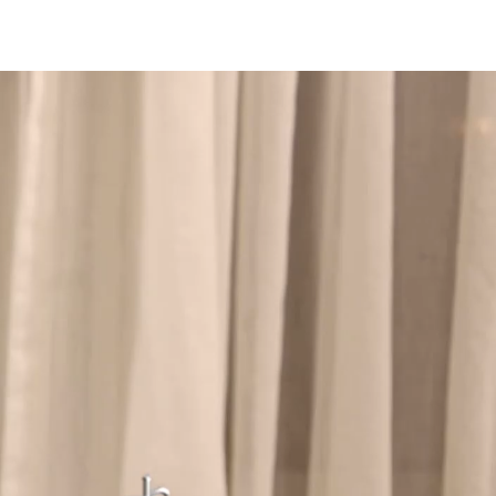
شغل
لفيديو