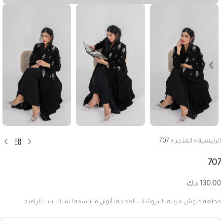
الرئيسية
»
المتجر
»
707
707
130.00
د.ك
قطعه كلوش مزينه بالبروشات الفخمه بألوان متناسقه للمناسبات الراقيه