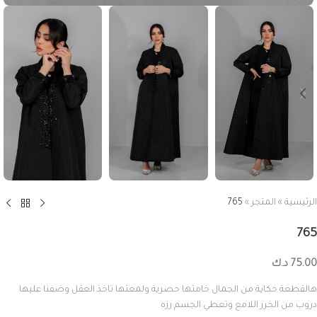
الرئيسية
»
المتجر
»
765
765
75.00
د.ك
هالقطعة حكاية من الجمال خامتها حصرية ولمعتها تاخذ العقل وضفنا عليها
دروب من الخرز اللامع وتعطي الجسم رزه