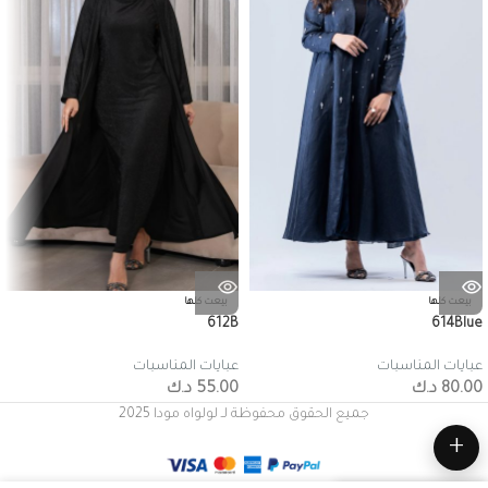
بيعت كلها
بيعت كلها
612B
614Blue
عبايات المناسبات
عبايات المناسبات
80.00
د.ك
55.00
د.ك
جميع الحقوق محفوظة لـ لولواه مودا 2025
+