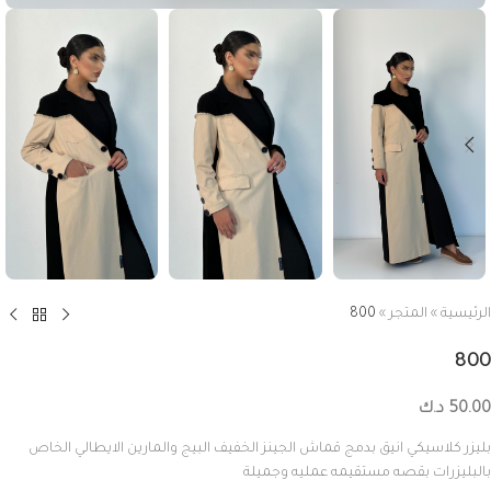
الرئيسية
»
المتجر
»
800
800
50.00
د.ك
بليزر كلاسيكي انيق بدمج قماش الجينز الخفيف البيج والمارين الايطالي الخاص
بالبليزرات بقصه مستقيمه عمليه وجميلة