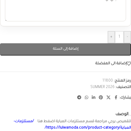
+
-
إضافة إلى السلة
إضافة الى المفضلة
رمز المنتج:
11800
التصنيف:
SUMMER 2026
يشارك:
الوصف
للقميص يرجي مراجعة قسم مستلزمات العباية اضغط هنا
/مستلزمات-
العباية/https://lulwamoda.com/product-category/