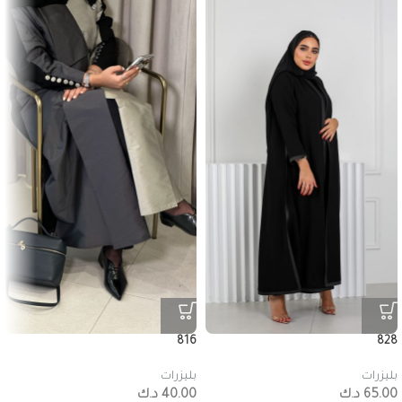
816
828
بليزرات
بليزرات
65.00
د.ك
40.00
د.ك