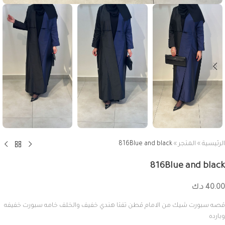
الرئيسية
»
المتجر
»
816Blue and black
816Blue and black
40.00
د.ك
قصه سبورت شيك من الامام قطن تفتا هندي خفيف والخلف خامه سبورت خفيفه
وبارده