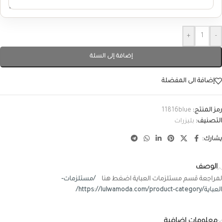
+
-
إضافة إلى السلة
إضافة الى المفضلة
رمز المنتج:
11816blue
التصنيف:
بليزرات
يشارك:
الوصف
لمراجعة قسم مستلزمات العباية اضغط هنا
/مستلزمات-
العباية/https://lulwamoda.com/product-category/
معلومات إضافية