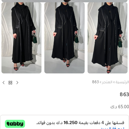
الرئيسية
»
المتجر
»
863
863
65.00
د.ك