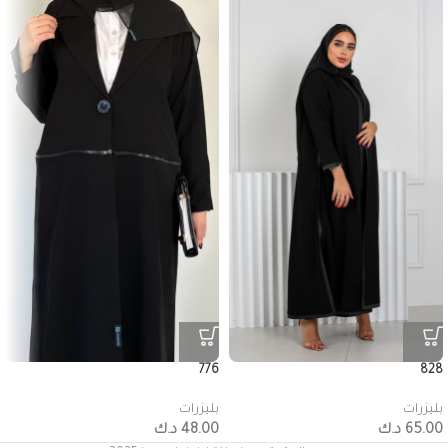
776
828
بليزرات
بليزرات
65.00
د.ك
48.00
د.ك