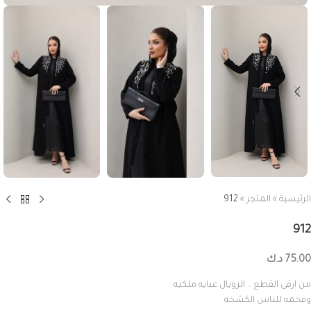
الرئيسية
»
المتجر
»
912
912
75.00
د.ك
من ارقى القطع .. الرويال عبايه ملكيه
وفخمه للناس الكشخه