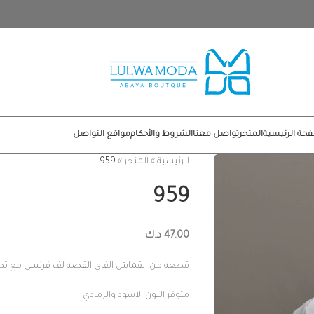
حة الرئيسية
المتجر
تواصل معنا
الشروط والأحكام
مواقع التواصل
الرئيسية
»
المتجر
»
959
959
47.00
د.ك
قطعه من القماش الفاي القصه لف فرنسي مع تط
متوفر اللون الاسود والرمادي