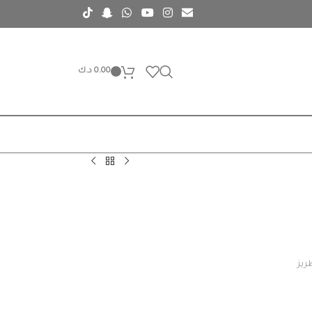
0.00
د.ك
ريز