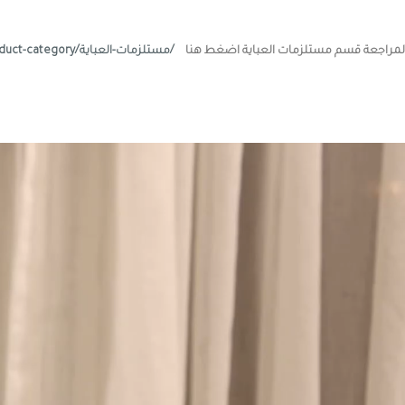
لمراجعة قسم مستلزمات العباية اضغط هنا
/مستلزمات-العباية/https://lulwamoda.com/product-category/
شغل
لفيديو