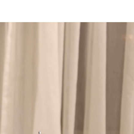
شغل
لفيديو