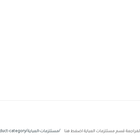
لمراجعة قسم مستلزمات العباية اضغط هنا
/مستلزمات-العباية/https://lulwamoda.com/product-category/