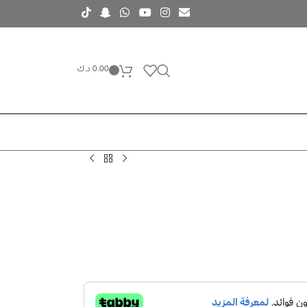
0.00
د.ك