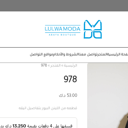
حة الرئيسية
المتجر
تواصل معنا
الشروط والأحكام
مواقع التواصل
الرئيسية
»
المتجر
»
978
978
53.00
د.ك
قطعه من اللينن البيور بتفاصيل انيقه