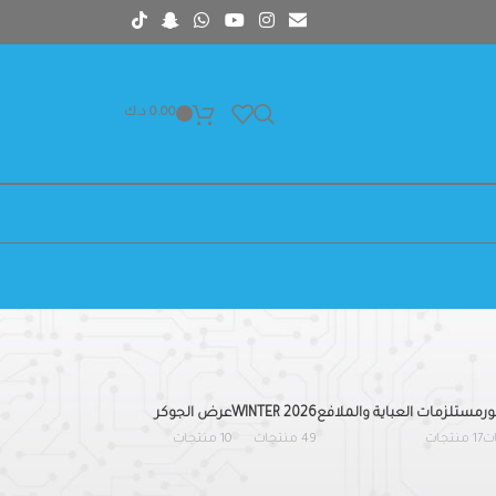
0.00
د.ك
ر
مستلزمات العباية والملافع
WINTER 2026
عرض الجوكر
17 منتجات
49 منتجات
10 منتجات