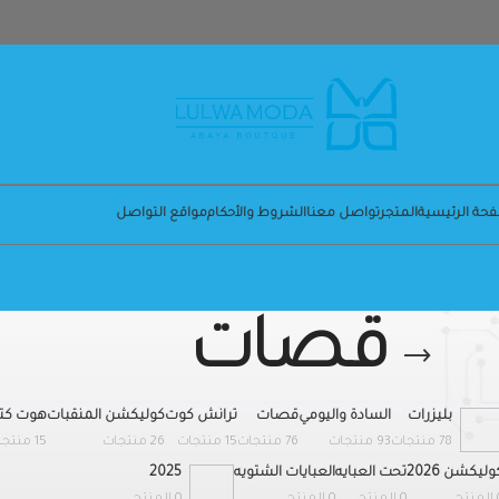
حة الرئيسية
المتجر
تواصل معنا
الشروط والأحكام
مواقع التواصل
قصات
بليزرات
السادة واليومي
قصات
ترانش كوت
كوليكشن المنقبات
هوت كتو
78 منتجات
93 منتجات
76 منتجات
15 منتجات
26 منتجات
15 منتجات
وليكشن 2026
تحت العبايه
العبايات الشتويه
2025