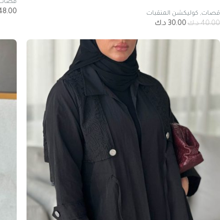
قصات
48.00
قصات
,
كوليكشن المنقبات
40.00
د.ك
30.00
د.ك