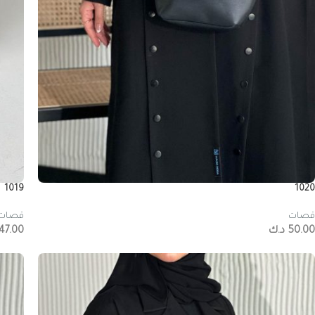
1019
1020
قصات
قصات
50.00
د.ك
47.00