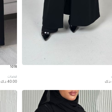
1018
قصات
د.ك
40.00
د.ك