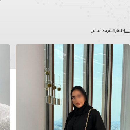
0 الم
قصات
الرئيسية
»
قصات
إظهار الشريط الجانبي