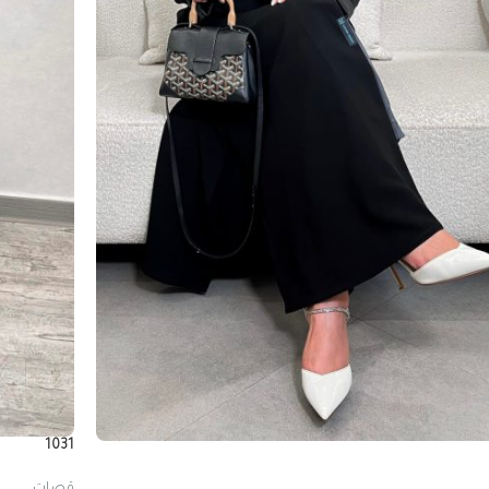
1031
قصات