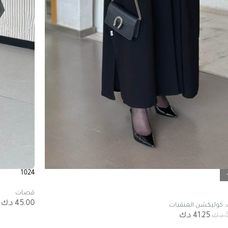
1024
قصات
45.00
د.ك
,
كوليكشن المنقبات
د.ك
41.25
د.ك