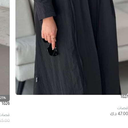
1027
-25%
1026
قصات
47.00
د.ك
قصات
55.00