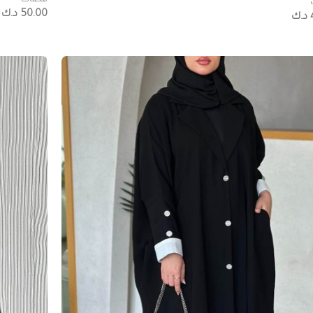
50.00
د.ك
د.ك