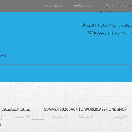
يصنع خصيصا لك
Skip to navigation
جوده عالميه
شحن سريع
Skip to main content
انيه ق ش١٠٨ بناية ٣٦ الدور الأول
قيت مول ميزانين فوق ZARA
الصف
BLAZER ONE SHOT
BACK TO WORK
SUMMER 2026
عبايات المناسبات
0 المنتج
14 منتجات
60 منتجات
129 منتجات
ك