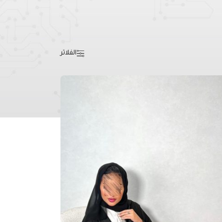
عرض 13–24 من أصل 76 نتيجة
عرض
9
12
18
24
الفلاتر