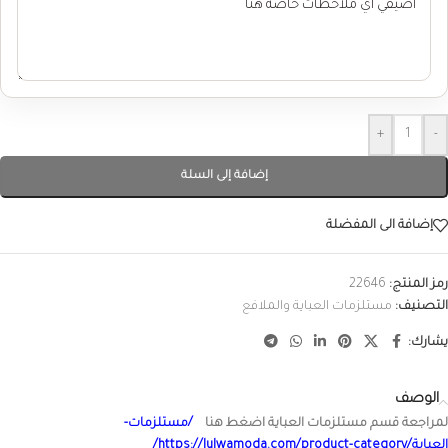
+
-
إضافة إلى السلة
إضافة الى المفضلة
رمز المنتج:
22646
التصنيف:
مستلزمات العباية والملافع
يشارك:
الوصف
لمراجعة قسم مستلزمات العباية اضغط هنا
/مستلزمات-
العباية/https://lulwamoda.com/product-category/