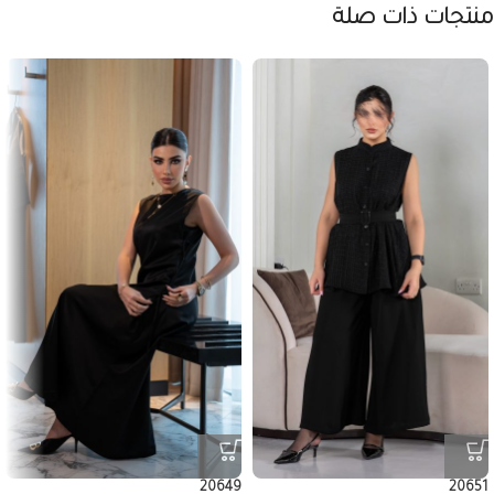
منتجات ذات صلة
20649
20651