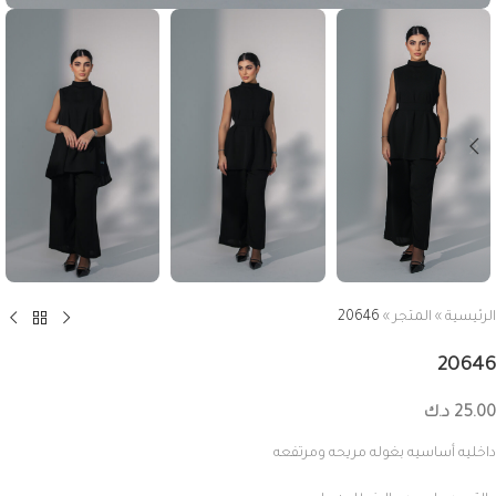
الرئيسية
»
المتجر
»
20646
20646
25.00
د.ك
داخليه أساسيه بغوله مريحه ومرتفعه