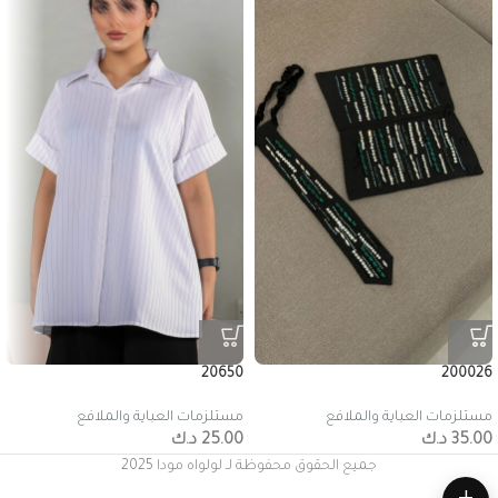
20650
200026
مستلزمات العباية والملافع
مستلزمات العباية والملافع
35.00
د.ك
25.00
د.ك
جميع الحقوق محفوظة لـ لولواه مودا 2025