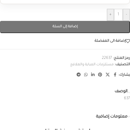
+
-
إضافة إلى السلة
إضافة الى المفضلة
رمز المنتج:
22637
التصنيف:
مستلزمات العباية والملافع
يشارك:
الوصف
637
معلومات إضافية