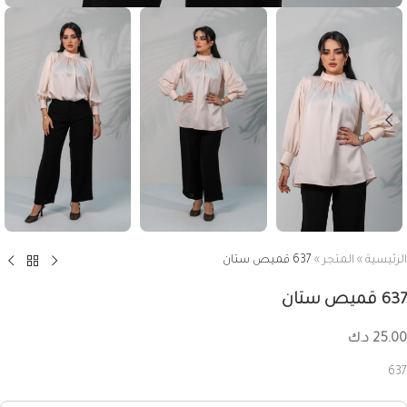
الرئيسية
»
المتجر
»
637 قميص ستان
637 قميص ستان
25.00
د.ك
637