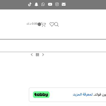
0.00
د.ك