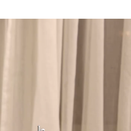
شغل
لفيديو