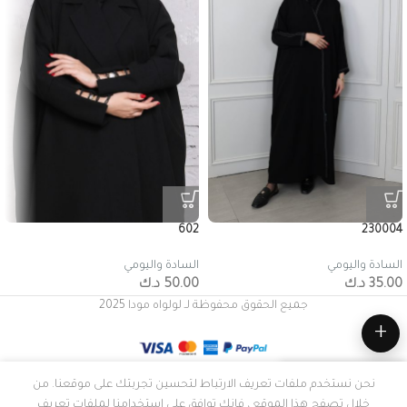
602
230004
السادة واليومي
السادة واليومي
35.00
د.ك
50.00
د.ك
جميع الحقوق محفوظة لـ لولواه مودا 2025
+
نحن نستخدم ملفات تعريف الارتباط لتحسين تجربتك على موقعنا. من
المتجر
المفضلة
سلة التسوق
حسابي
الرئيسية
خلال تصفح هذا الموقع ، فإنك توافق على استخدامنا لملفات تعريف