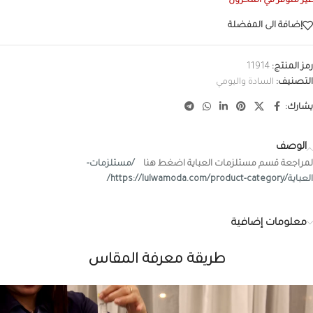
غير متوفر في المخزون
إضافة الى المفضلة
رمز المنتج:
11914
التصنيف:
السادة واليومي
يشارك:
الوصف
لمراجعة قسم مستلزمات العباية اضغط هنا
/مستلزمات-
العباية/https://lulwamoda.com/product-category/
معلومات إضافية
طريقة معرفة المقاس
شغل
لفيديو