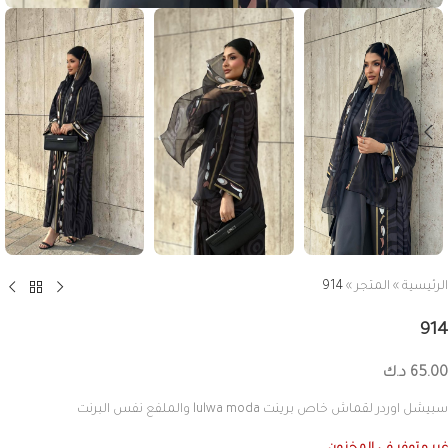
الرئيسية
»
المتجر
»
914
914
65.00
د.ك
سبيشل اوردر لقماش خاص برينت lulwa moda والملفع نفس البرنت