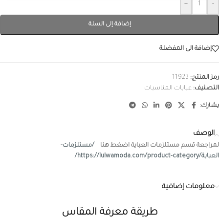
+
-
إضافة إلى السلة
إضافة الى المفضلة
رمز المنتج:
11923
التصنيف:
عبايات المناسبات
يشارك:
الوصف
لمراجعة قسم مستلزمات العباية اضغط هنا
/مستلزمات-
العباية/https://lulwamoda.com/product-category/
معلومات إضافية
طريقة معرفة المقاس