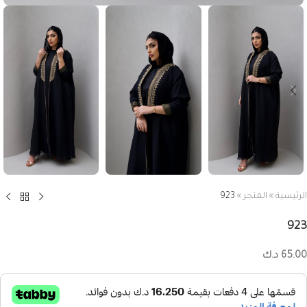
الرئيسية
»
المتجر
»
923
923
65.00
د.ك