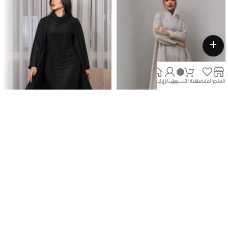
+
المتجر
المفضلة
سلة التسوق
حسابي
الرئيسية
بيعت كلها
بيعت كلها
612B
614Bag
عبايات المناسبات
عبايات المناسبات
80.00
د.ك
55.00
د.ك
جميع الحقوق محفوظة لـ لولواه مودا 2025